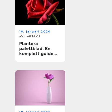
18. januari 2024
Jon Larsson
Plantera
palettblad: En
komplett guide
för
trädgårdsentusias
ter