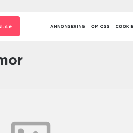
N.
se
ANNONSERING
OM OSS
COOKI
mmor