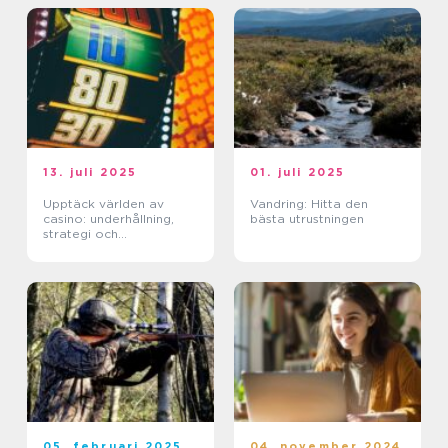
13. juli 2025
01. juli 2025
Upptäck världen av
Vandring: Hitta den
casino: underhållning,
bästa utrustningen
strategi och
förändringar
05. februari 2025
04. november 2024