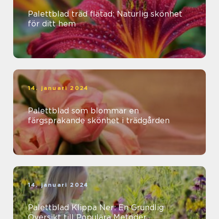
Palettblad träd flätad: Naturlig skönhet
för ditt hem
14. januari 2024
Palettblad som blommar en
färgsprakande skönhet i trädgården
14. januari 2024
Palettblad Klippa Ner: En Grundlig
Översikt till Populära Metoder