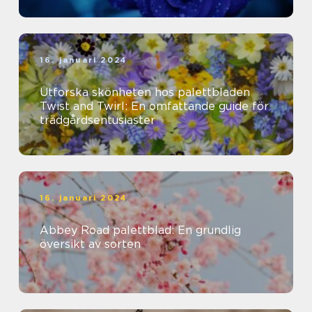
16. januari 2024
Utforska skönheten hos palettbladen
Twist and Twirl: En omfattande guide för
trädgårdsentusiaster
16. januari 2024
Abbey Road palettblad: En grundlig
översikt av sorten