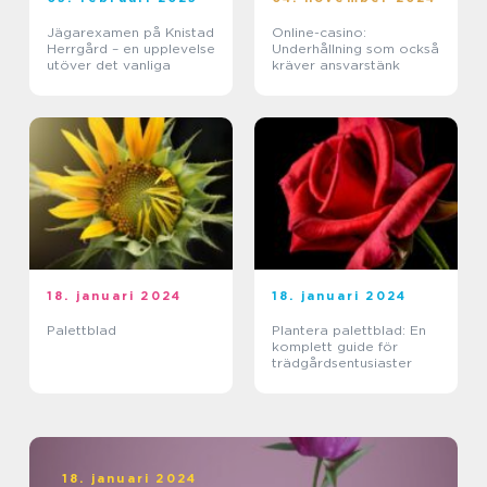
Jägarexamen på Knistad
Online-casino:
Herrgård – en upplevelse
Underhållning som också
utöver det vanliga
kräver ansvarstänk
18. januari 2024
18. januari 2024
Palettblad
Plantera palettblad: En
komplett guide för
trädgårdsentusiaster
18. januari 2024