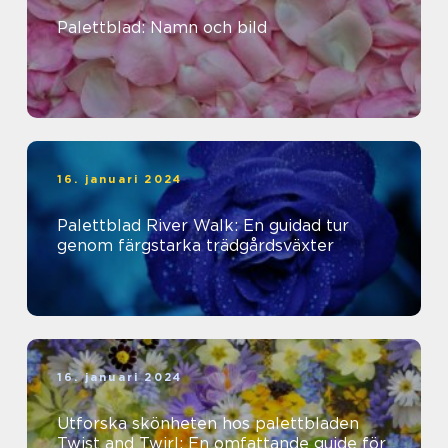
Palettblad: Namn och bild
16. januari 2024
Palettblad River Walk: En guidad tur
genom färgstarka trädgårdsväxter
16. januari 2024
Utforska skönheten hos palettbladen
Twist and Twirl: En omfattande guide för