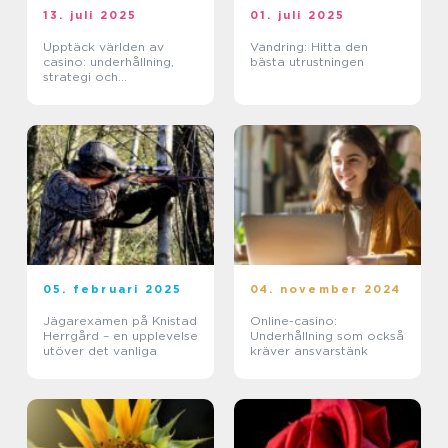
13. juli 2025
01. juli 2025
Upptäck världen av
Vandring: Hitta den
casino: underhållning,
bästa utrustningen
strategi och
förändringar
05. februari 2025
04. november 2024
Jägarexamen på Knistad
Online-casino:
Herrgård – en upplevelse
Underhållning som också
utöver det vanliga
kräver ansvarstänk