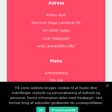
Adress
web:
www.klikko.dk/
Menu
Annonsering
Om oss
Cookies
På vores website bruges cookies til at huske dine
indstillinger, statistik og personalisering af indhold og
Kontakta oss
annoncer. Denne information deles med tredjepart. Ved
Sitemap
fortsat brug af websiden godkender du cookiepolitikken.
Ok
Privatlivspolitik