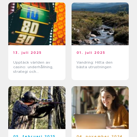
13. juli 2025
01. juli 2025
Upptäck världen av
Vandring: Hitta den
casino: underhållning,
bästa utrustningen
strategi och
förändringar
05. februari 2025
04. november 2024