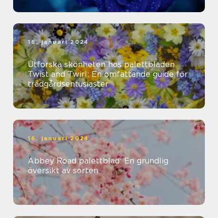
16. januari 2024
Utforska skönheten hos palettbladen
Twist and Twirl: En omfattande guide för
trädgårdsentusiaster
16. januari 2024
Abbey Road palettblad: En grundlig
översikt av sorten