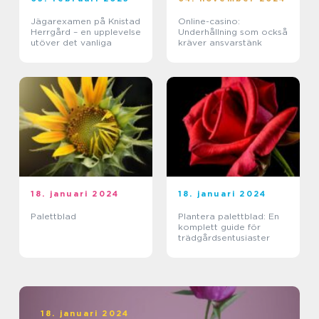
Jägarexamen på Knistad
Online-casino:
Herrgård – en upplevelse
Underhållning som också
utöver det vanliga
kräver ansvarstänk
18. januari 2024
18. januari 2024
Palettblad
Plantera palettblad: En
komplett guide för
trädgårdsentusiaster
18. januari 2024