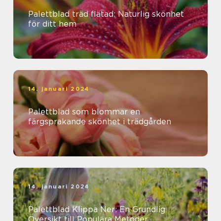
Palettblad träd flätad: Naturlig skönhet
för ditt hem
14. januari 2024
Palettblad som blommar en
färgsprakande skönhet i trädgården
14. januari 2024
Palettblad Klippa Ner: En Grundlig
Översikt till Populära Metoder