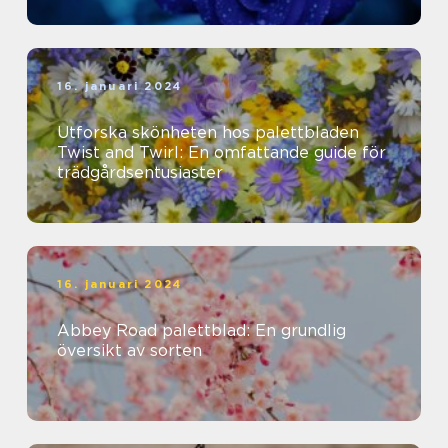
16. januari 2024
Utforska skönheten hos palettbladen
Twist and Twirl: En omfattande guide för
trädgårdsentusiaster
16. januari 2024
Abbey Road palettblad: En grundlig
översikt av sorten