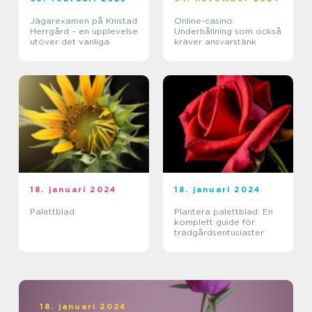
Jägarexamen på Knistad
Online-casino:
Herrgård – en upplevelse
Underhållning som också
utöver det vanliga
kräver ansvarstänk
18. januari 2024
18. januari 2024
Palettblad
Plantera palettblad: En
komplett guide för
trädgårdsentusiaster
18. januari 2024