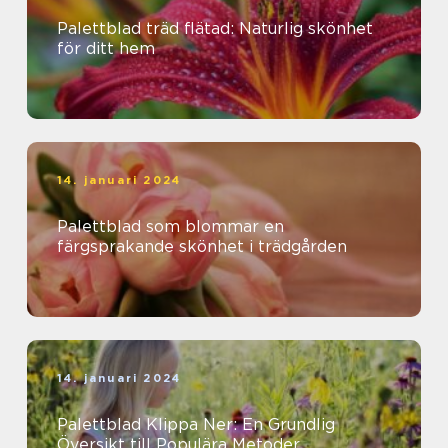
Palettblad träd flätad: Naturlig skönhet
för ditt hem
14. januari 2024
Palettblad som blommar en
färgsprakande skönhet i trädgården
14. januari 2024
Palettblad Klippa Ner: En Grundlig
Översikt till Populära Metoder