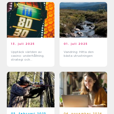
13. juli 2025
01. juli 2025
Upptäck världen av
Vandring: Hitta den
casino: underhållning,
bästa utrustningen
strategi och
förändringar
05. februari 2025
04. november 2024