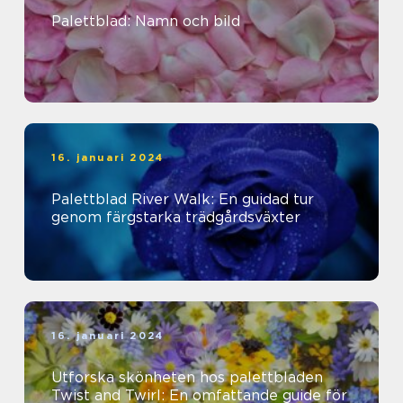
Palettblad: Namn och bild
16. januari 2024
Palettblad River Walk: En guidad tur
genom färgstarka trädgårdsväxter
16. januari 2024
Utforska skönheten hos palettbladen
Twist and Twirl: En omfattande guide för