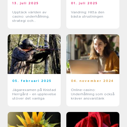
13. juli 2025
01. juli 2025
Upptäck världen av
Vandring: Hitta den
casino: underhållning,
bästa utrustningen
strategi och
förändringar
05. februari 2025
04. november 2024
Jägarexamen på Knistad
Online-casino:
Herrgård – en upplevelse
Underhållning som också
utöver det vanliga
kräver ansvarstänk