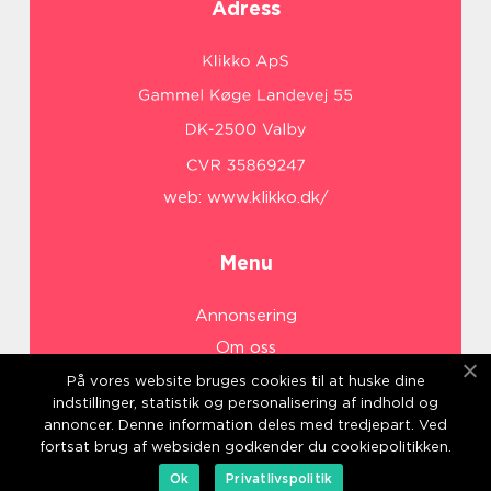
Adress
web:
www.klikko.dk/
Menu
Annonsering
Om oss
Cookies
På vores website bruges cookies til at huske dine
indstillinger, statistik og personalisering af indhold og
Kontakta oss
annoncer. Denne information deles med tredjepart. Ved
Sitemap
fortsat brug af websiden godkender du cookiepolitikken.
Ok
Privatlivspolitik