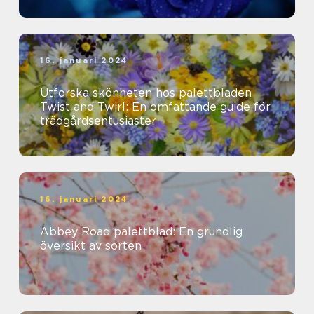
16. januari 2024
Utforska skönheten hos palettbladen
Twist and Twirl: En omfattande guide för
trädgårdsentusiaster
16. januari 2024
Abbey Road palettblad: En grundlig
översikt av sorten