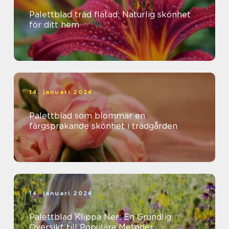
Palettblad träd flätad: Naturlig skönhet
för ditt hem
14. januari 2024
Palettblad som blommar en
färgsprakande skönhet i trädgården
14. januari 2024
Palettblad Klippa Ner: En Grundlig
Översikt till Populära Metoder