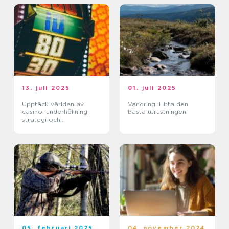
13. juli 2025
01. juli 2025
Upptäck världen av
Vandring: Hitta den
casino: underhållning,
bästa utrustningen
strategi och
förändringar
05. februari 2025
04. november 2024