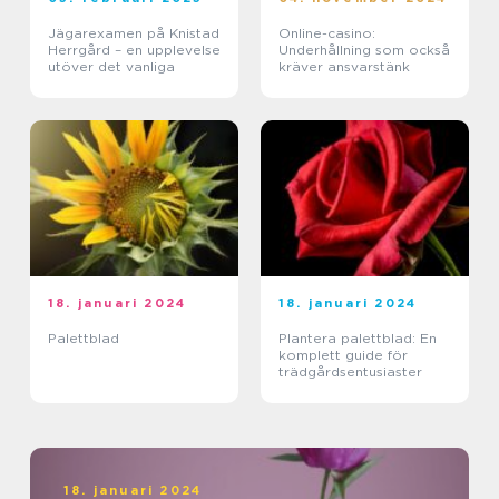
Jägarexamen på Knistad
Online-casino:
Herrgård – en upplevelse
Underhållning som också
utöver det vanliga
kräver ansvarstänk
18. januari 2024
18. januari 2024
Palettblad
Plantera palettblad: En
komplett guide för
trädgårdsentusiaster
18. januari 2024