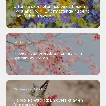
Utforska skönheten hos palettbladen
Twist and Twirl: En omfattande guide för
trädgårdsentusiaster
16. januari 2024
Abbey Road palettblad: En grundlig
översikt av sorten
15. januari 2024
Hanabi Palettblad: En översikt av en
färgstark växt