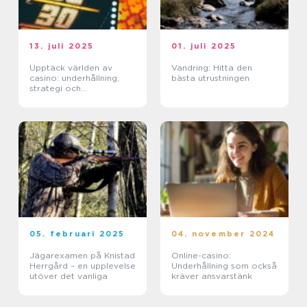
13. juli 2025
01. juli 2025
Upptäck världen av
Vandring: Hitta den
casino: underhållning,
bästa utrustningen
strategi och
förändringar
05. februari 2025
04. november 2024
Jägarexamen på Knistad
Online-casino:
Herrgård – en upplevelse
Underhållning som också
utöver det vanliga
kräver ansvarstänk