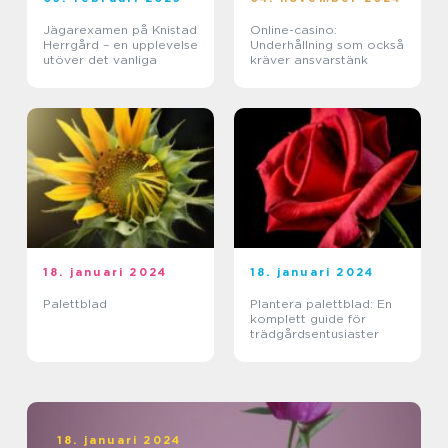
Jägarexamen på Knistad
Online-casino:
Herrgård – en upplevelse
Underhållning som också
utöver det vanliga
kräver ansvarstänk
18. januari 2024
18. januari 2024
Palettblad
Plantera palettblad: En
komplett guide för
trädgårdsentusiaster
18. januari 2024