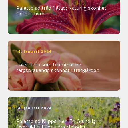
Palettblad träd flätad: Naturlig skönhet
för ditt hem
14. januari 2024
Palettblad som blommar en
färgsprakande skönhet i trädgården
14. januari 2024
Palettblad Klippa Ner: En Grundlig
Översikt till Populära Metoder