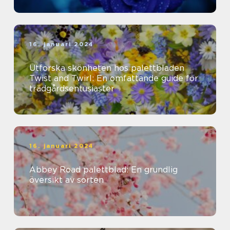
16. januari 2024
Utforska skönheten hos palettbladen
Twist and Twirl: En omfattande guide för
trädgårdsentusiaster
16. januari 2024
Abbey Road palettblad: En grundlig
översikt av sorten