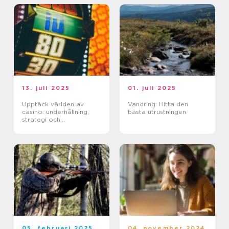
13. juli 2025
01. juli 2025
Upptäck världen av
Vandring: Hitta den
casino: underhållning,
bästa utrustningen
strategi och
förändringar
05. februari 2025
04. november 2024