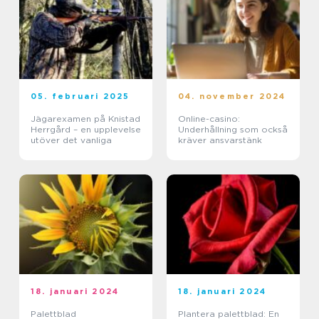
05. februari 2025
04. november 2024
Jägarexamen på Knistad
Online-casino:
Herrgård – en upplevelse
Underhållning som också
utöver det vanliga
kräver ansvarstänk
18. januari 2024
18. januari 2024
Palettblad
Plantera palettblad: En