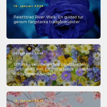
16. januari 2024
Palettblad River Walk: En guidad tur
genom färgstarka trädgårdsväxter
16. januari 2024
Utforska skönheten hos palettbladen
Twist and Twirl: En omfattande guide för
trädgårdsentusiaster
16. januari 2024