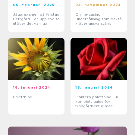
05. februari 2025
04. november 2024
Jägarexamen på Knistad
Online-casino:
Herrgård – en upplevelse
Underhållning som också
utöver det vanliga
kräver ansvarstänk
18. januari 2024
18. januari 2024
Palettblad
Plantera palettblad: En
komplett guide för
trädgårdsentusiaster