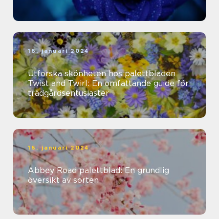
16. januari 2024
Utforska skönheten hos palettbladen
Twist and Twirl: En omfattande guide för
trädgårdsentusiaster
16. januari 2024
Abbey Road palettblad: En grundlig
översikt av sorten