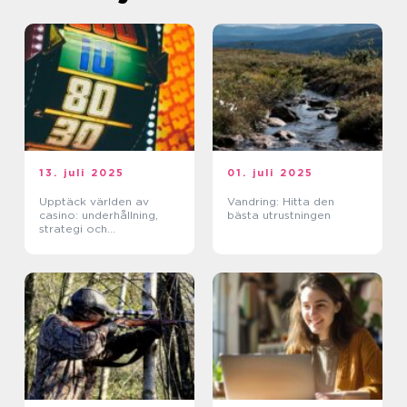
13. juli 2025
01. juli 2025
Upptäck världen av
Vandring: Hitta den
casino: underhållning,
bästa utrustningen
strategi och
förändringar