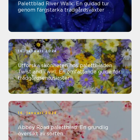
Palettblad River Walk: En guidad tur
genom färgstarka trädgårdsväxter
16. januari 2024
Utforska skönheten hos palettbladen
Twist and Twirl: En omfattande guide för
trädgårdsentusiaster
16. januari 2024
Abbey Road palettblad: En grundlig
översikt av sorten