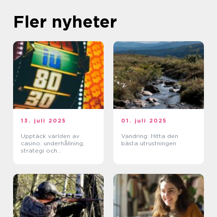
Fler nyheter
13. juli 2025
01. juli 2025
Upptäck världen av
Vandring: Hitta den
casino: underhållning,
bästa utrustningen
strategi och
förändringar