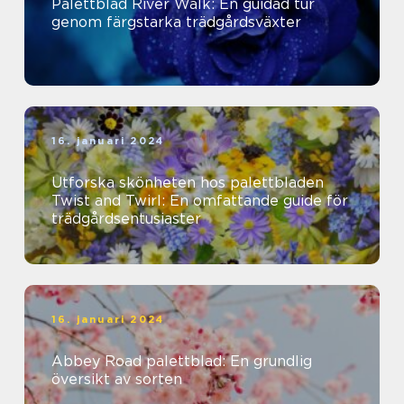
Palettblad River Walk: En guidad tur
genom färgstarka trädgårdsväxter
16. januari 2024
Utforska skönheten hos palettbladen
Twist and Twirl: En omfattande guide för
trädgårdsentusiaster
16. januari 2024
Abbey Road palettblad: En grundlig
översikt av sorten