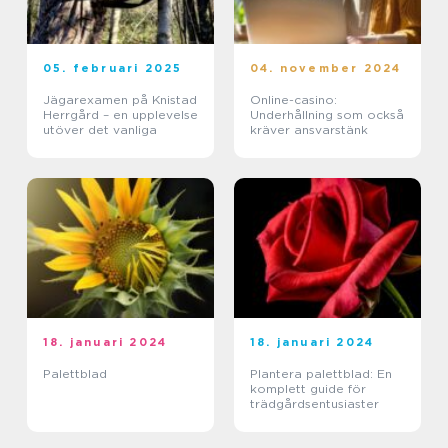
05. februari 2025
04. november 2024
Jägarexamen på Knistad
Online-casino:
Herrgård – en upplevelse
Underhållning som också
utöver det vanliga
kräver ansvarstänk
18. januari 2024
18. januari 2024
Palettblad
Plantera palettblad: En
komplett guide för
trädgårdsentusiaster