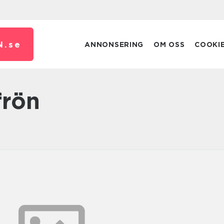
N.
se
ANNONSERING
OM OSS
COOKI
frön