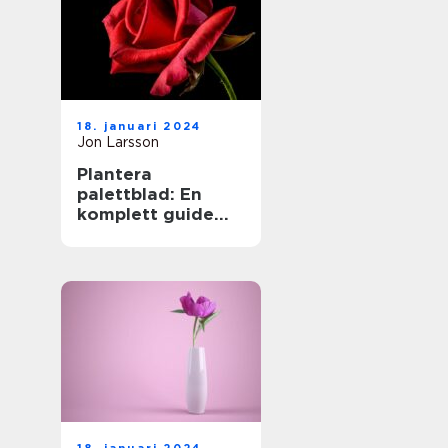
18. januari 2024
Jon Larsson
Plantera
palettblad: En
komplett guide
för
trädgårdsentusias
ter