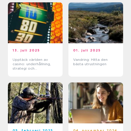
13. juli 2025
01. juli 2025
Upptäck världen av
Vandring: Hitta den
casino: underhållning,
bästa utrustningen
strategi och
förändringar
05. februari 2025
04. november 2024