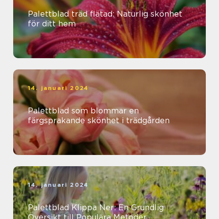
Palettblad träd flätad: Naturlig skönhet
för ditt hem
14. januari 2024
Palettblad som blommar en
färgsprakande skönhet i trädgården
14. januari 2024
Palettblad Klippa Ner: En Grundlig
Översikt till Populära Metoder