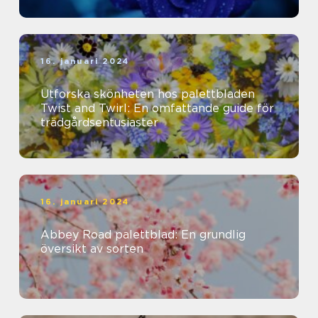
16. januari 2024
Utforska skönheten hos palettbladen
Twist and Twirl: En omfattande guide för
trädgårdsentusiaster
16. januari 2024
Abbey Road palettblad: En grundlig
översikt av sorten