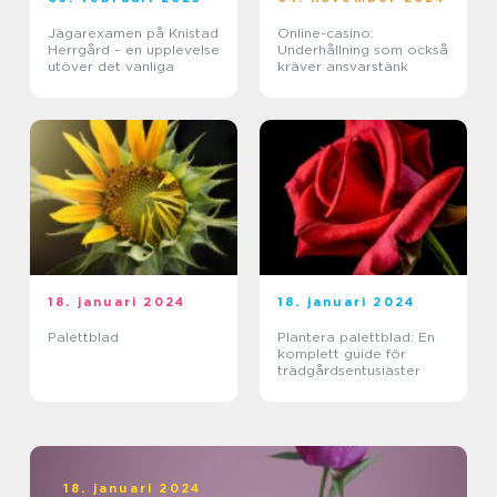
Jägarexamen på Knistad
Online-casino:
Herrgård – en upplevelse
Underhållning som också
utöver det vanliga
kräver ansvarstänk
18. januari 2024
18. januari 2024
Palettblad
Plantera palettblad: En
komplett guide för
trädgårdsentusiaster
18. januari 2024