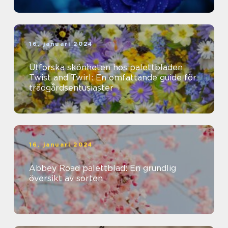
16. januari 2024
Utforska skönheten hos palettbladen
Twist and Twirl: En omfattande guide för
trädgårdsentusiaster
16. januari 2024
Abbey Road palettblad: En grundlig
översikt av sorten