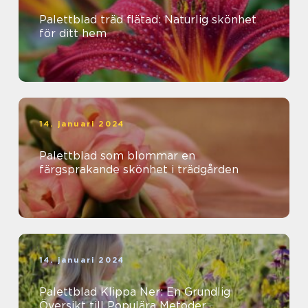
Palettblad träd flätad: Naturlig skönhet
för ditt hem
14. januari 2024
Palettblad som blommar en
färgsprakande skönhet i trädgården
14. januari 2024
Palettblad Klippa Ner: En Grundlig
Översikt till Populära Metoder