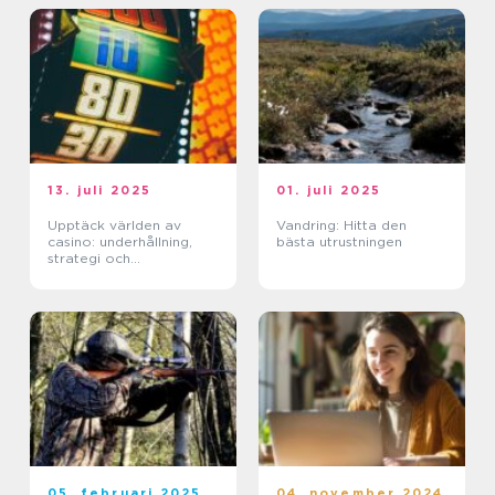
13. juli 2025
01. juli 2025
Upptäck världen av
Vandring: Hitta den
casino: underhållning,
bästa utrustningen
strategi och
förändringar
05. februari 2025
04. november 2024