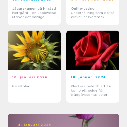
Jägarexamen på Knistad
Online-casino:
Herrgård – en upplevelse
Underhållning som också
utöver det vanliga
kräver ansvarstänk
18. januari 2024
18. januari 2024
Palettblad
Plantera palettblad: En
komplett guide för
trädgårdsentusiaster
18. januari 2024