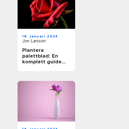
18. januari 2024
Jon Larsson
Plantera
palettblad: En
komplett guide
för
trädgårdsentusias
ter