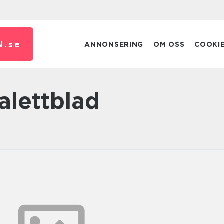
N.
se
ANNONSERING
OM OSS
COOKI
palettblad