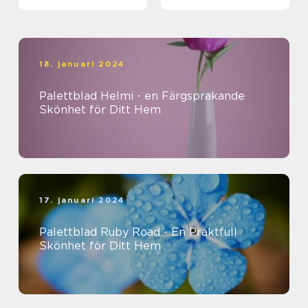
18. januari 2024
Palettblad Helmi - en Färgsprakande
Skönhet för Ditt Hem
17. januari 2024
Palettblad Ruby Road - En Praktfull
Skönhet för Ditt Hem