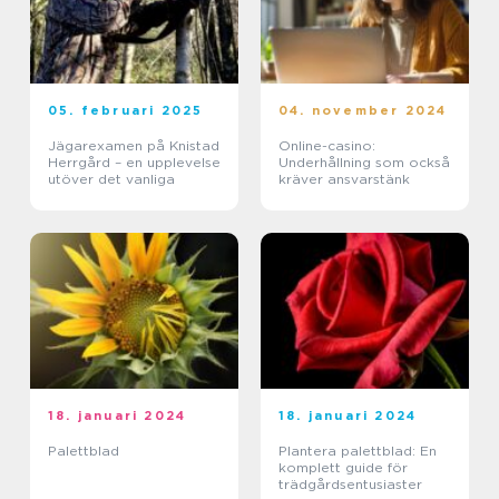
05. februari 2025
04. november 2024
Jägarexamen på Knistad
Online-casino:
Herrgård – en upplevelse
Underhållning som också
utöver det vanliga
kräver ansvarstänk
18. januari 2024
18. januari 2024
Palettblad
Plantera palettblad: En
komplett guide för
trädgårdsentusiaster