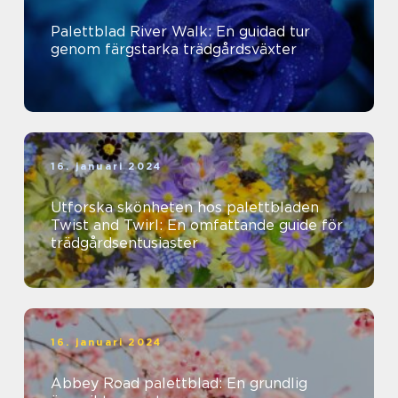
Palettblad River Walk: En guidad tur
genom färgstarka trädgårdsväxter
16. januari 2024
Utforska skönheten hos palettbladen
Twist and Twirl: En omfattande guide för
trädgårdsentusiaster
16. januari 2024
Abbey Road palettblad: En grundlig