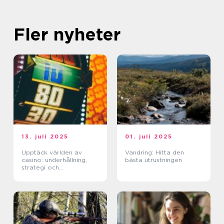
Fler nyheter
13. juli 2025
01. juli 2025
Upptäck världen av
Vandring: Hitta den
casino: underhållning,
bästa utrustningen
strategi och
förändringar