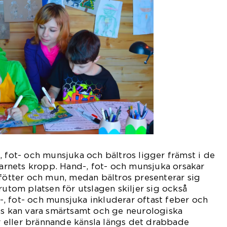
, fot- och munsjuka och bältros ligger främst i de
nets kropp. Hand-, fot- och munsjuka orsakar
 fötter och mun, medan bältros presenterar sig
rutom platsen för utslagen skiljer sig också
, fot- och munsjuka inkluderar oftast feber och
os kan vara smärtsamt och ge neurologiska
eller brännande känsla längs det drabbade