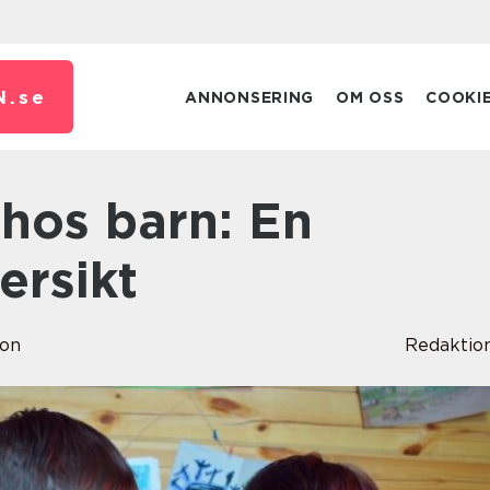
N.
se
ANNONSERING
OM OSS
COOKI
ersikt
son
Redaktio