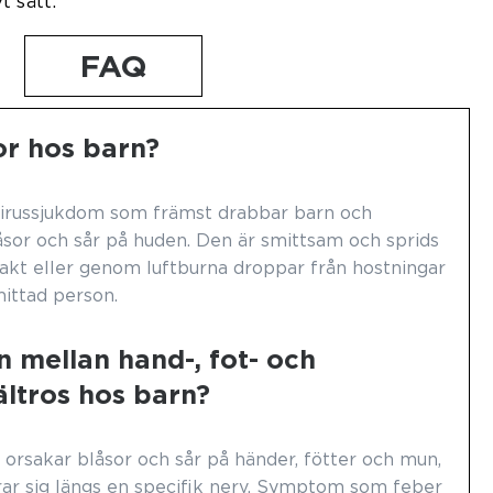
t sätt.
FAQ
or hos barn?
 virussjukdom som främst drabbar barn och
sor och sår på huden. Den är smittsam och sprids
akt eller genom luftburna droppar från hostningar
mittad person.
n mellan hand-, fot- och
ltros hos barn?
 orsakar blåsor och sår på händer, fötter och mun,
ar sig längs en specifik nerv. Symptom som feber