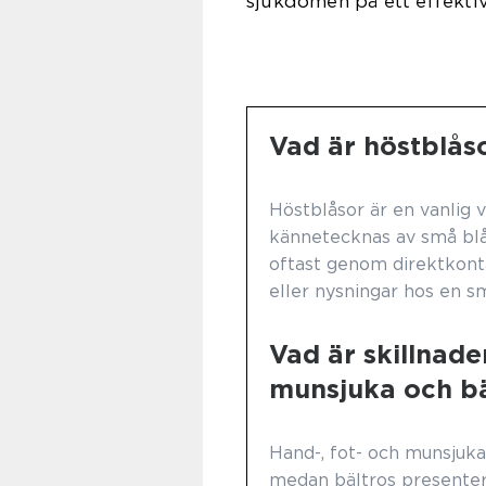
sjukdomen på ett effektiv
Vad är höstblås
Höstblåsor är en vanlig
kännetecknas av små blå
oftast genom direktkont
eller nysningar hos en s
Vad är skillnade
munsjuka och bä
Hand-, fot- och munsjuka
medan bältros presenter