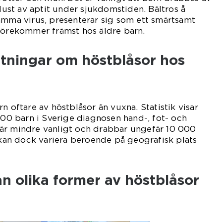
rlust av aptit under sjukdomstiden. Bältros å
amma virus, presenterar sig som ett smärtsamt
 förekommer främst hos äldre barn.
ätningar om höstblåsor hos
n oftare av höstblåsor än vuxna. Statistik visar
 000 barn i Sverige diagnosen hand-, fot- och
är mindre vanligt och drabbar ungefär 10 000
r kan dock variera beroende på geografisk plats
an olika former av höstblåsor