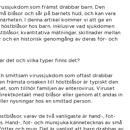
virussjukdom som främst drabbar barn. Den
må blåsor och sår på barnets hud, och kan vara
 närheten. I denna artikel kommer vi att ge en
 höstblåsor hos barn, inklusive vad sjukdomen
stblåsor, kvantitativa mätningar, skillnader mellan
r och en historisk genomgång av deras för- och
är det och vilka typer finns det?
och smittsam virussjukdom som oftast drabbar
en främsta orsaken till höstblåsor är typiskt den
et, som tillhör familjen av enterovirus. Viruset
irektkontakt med blåsor eller genom att andas in
ller nysningar hos en smittad person.
östblåsor, varav de två vanligaste är hand-, fot-
s. Hand-, fot- och munsjuka kännetecknas av små
 fötter och mun. Det är vanligt att barn drabbas av