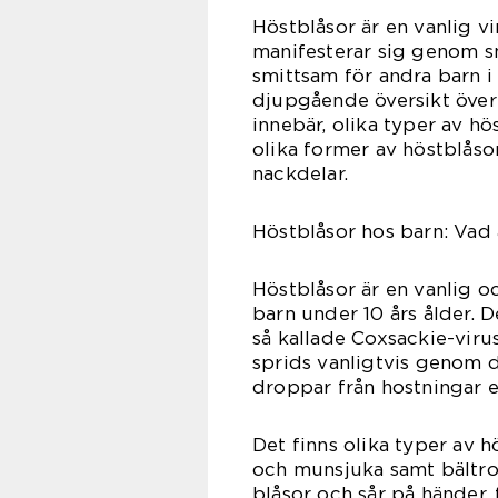
Höstblåsor är en vanlig 
manifesterar sig genom s
smittsam för andra barn i
djupgående översikt över
innebär, olika typer av hö
olika former av höstblåso
nackdelar.
Höstblåsor hos barn: Vad 
Höstblåsor är en vanlig 
barn under 10 års ålder. D
så kallade Coxsackie-virus
sprids vanligtvis genom d
droppar från hostningar e
Det finns olika typer av h
och munsjuka samt bältro
blåsor och sår på händer,