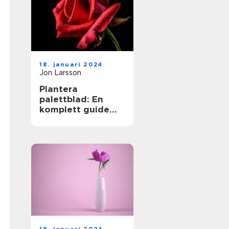
18. januari 2024
Jon Larsson
Plantera
palettblad: En
komplett guide
för
trädgårdsentusias
ter