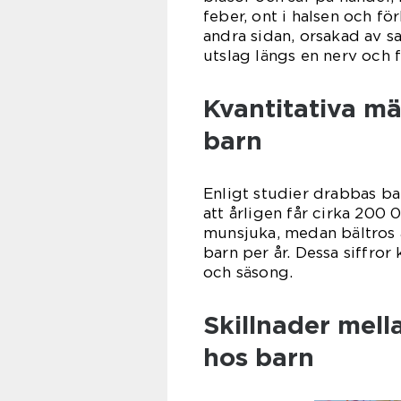
feber, ont i halsen och fö
andra sidan, orsakad av s
utslag längs en nerv och
Kvantitativa m
barn
Enligt studier drabbas bar
att årligen får cirka 200
munsjuka, medan bältros 
barn per år. Dessa siffro
och säsong.
Skillnader mell
hos barn