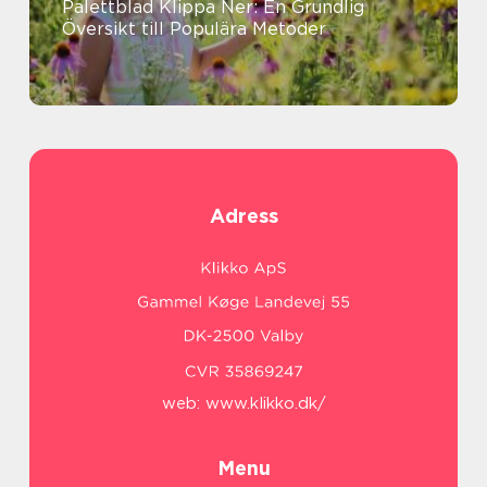
Palettblad Klippa Ner: En Grundlig
Översikt till Populära Metoder
Adress
web:
www.klikko.dk/
Menu