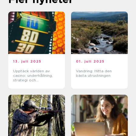
13. juli 2025
01. juli 2025
Upptäck världen av
Vandring: Hitta den
casino: underhållning,
bästa utrustningen
strategi och
förändringar