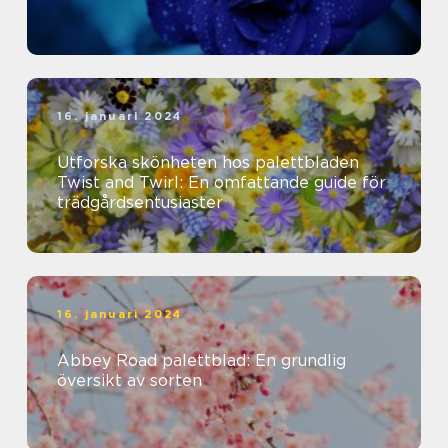
16. januari 2024
Utforska skönheten hos palettbladen
Twist and Twirl: En omfattande guide för
trädgårdsentusiaster
16. januari 2024
Abbey Road palettblad: En grundlig
översikt av sorten