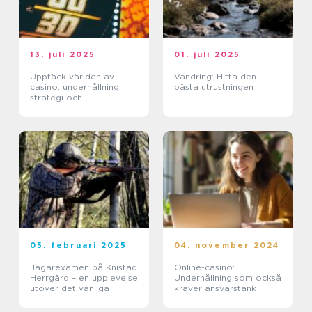
13. juli 2025
01. juli 2025
Upptäck världen av
Vandring: Hitta den
casino: underhållning,
bästa utrustningen
strategi och
förändringar
05. februari 2025
04. november 2024
Jägarexamen på Knistad
Online-casino:
Herrgård – en upplevelse
Underhållning som också
utöver det vanliga
kräver ansvarstänk