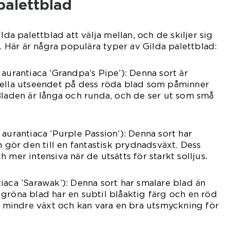
palettblad
lda palettblad att välja mellan, och de skiljer sig
k. Här är några populära typer av Gilda palettblad:
 aurantiaca ’Grandpa’s Pipe’): Denna sort är
iella utseendet på dess röda blad som påminner
Bladen är långa och runda, och de ser ut som små
 aurantiaca ’Purple Passion’): Denna sort har
m gör den till en fantastisk prydnadsväxt. Dess
 mer intensiva när de utsätts för starkt solljus.
iaca ’Sarawak’): Denna sort har smalare blad än
gröna blad har en subtil blåaktig färg och en röd
vt mindre växt och kan vara en bra utsmyckning för