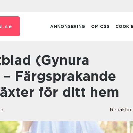
N.
se
ANNONSERING
OM OSS
COOKI
) – Färgsprakande
äxter för ditt hem
on
Redaktio