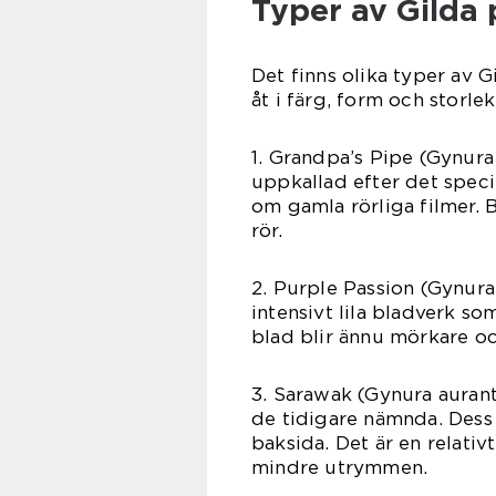
Typer av Gilda 
Det finns olika typer av Gi
åt i färg, form och storle
1. Grandpa’s Pipe (Gynura
uppkallad efter det spec
om gamla rörliga filmer. 
rör.
2. Purple Passion (Gynura
intensivt lila bladverk so
blad blir ännu mörkare och
3. Sarawak (Gynura aurant
de tidigare nämnda. Dess 
baksida. Det är en relati
mindre utrymmen.