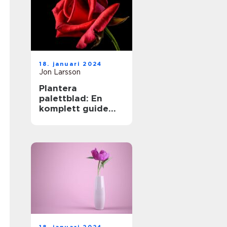
18. januari 2024
Jon Larsson
Plantera
palettblad: En
komplett guide
för
trädgårdsentusias
ter