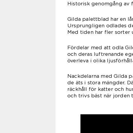
Historisk genomgång av f
Gilda palettblad har en l
Ursprungligen odlades de 
Med tiden har fler sorter 
Fördelar med att odla Gil
och deras luftrenande ege
överleva i olika ljusförhål
Nackdelarna med Gilda pal
de äts i stora mängder. Dä
räckhåll för katter och hu
och trivs bäst när jorden 