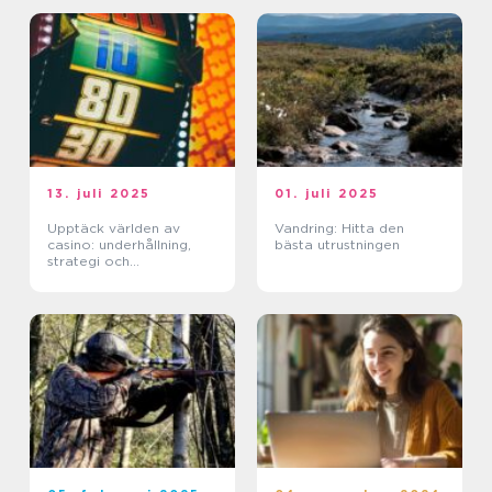
13. juli 2025
01. juli 2025
Upptäck världen av
Vandring: Hitta den
casino: underhållning,
bästa utrustningen
strategi och
förändringar