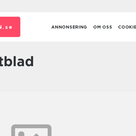
N.
se
ANNONSERING
OM OSS
COOKI
ttblad