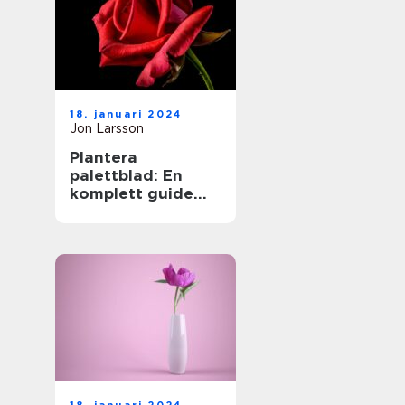
18. januari 2024
Jon Larsson
Plantera
palettblad: En
komplett guide
för
trädgårdsentusias
ter