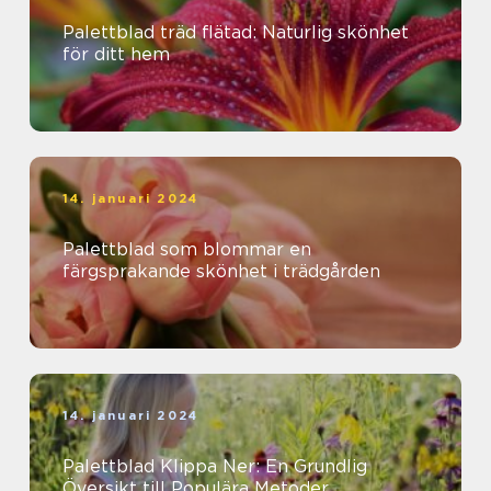
Palettblad träd flätad: Naturlig skönhet
för ditt hem
14. januari 2024
Palettblad som blommar en
färgsprakande skönhet i trädgården
14. januari 2024
Palettblad Klippa Ner: En Grundlig
Översikt till Populära Metoder