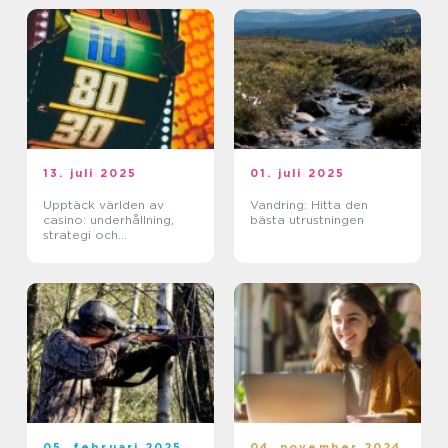
13. juli 2025
01. juli 2025
Upptäck världen av
Vandring: Hitta den
casino: underhållning,
bästa utrustningen
strategi och
förändringar
05. februari 2025
04. november 2024