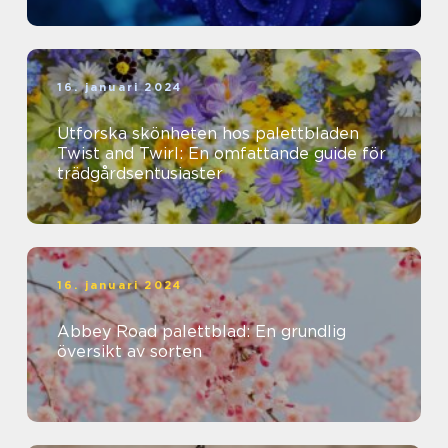
16. januari 2024
Utforska skönheten hos palettbladen
Twist and Twirl: En omfattande guide för
trädgårdsentusiaster
16. januari 2024
Abbey Road palettblad: En grundlig
översikt av sorten