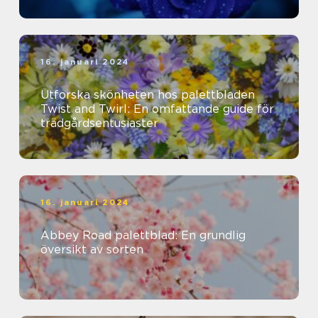
16. januari 2024
Utforska skönheten hos palettbladen
Twist and Twirl: En omfattande guide för
trädgårdsentusiaster
16. januari 2024
Abbey Road palettblad: En grundlig
översikt av sorten