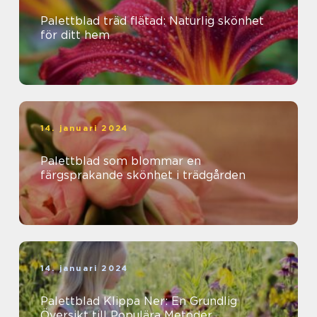
Palettblad träd flätad: Naturlig skönhet
för ditt hem
14. januari 2024
Palettblad som blommar en
färgsprakande skönhet i trädgården
14. januari 2024
Palettblad Klippa Ner: En Grundlig
Översikt till Populära Metoder