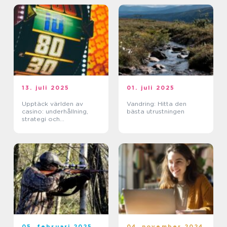
13. juli 2025
01. juli 2025
Upptäck världen av
Vandring: Hitta den
casino: underhållning,
bästa utrustningen
strategi och
förändringar
05. februari 2025
04. november 2024