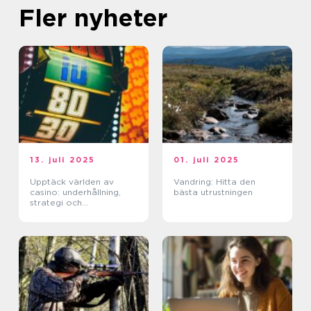
Fler nyheter
13. juli 2025
01. juli 2025
Upptäck världen av
Vandring: Hitta den
casino: underhållning,
bästa utrustningen
strategi och
förändringar