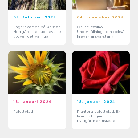
05. februari 2025
04. november 2024
Jägarexamen på Knistad
Online-casino:
Herrgård – en upplevelse
Underhållning som också
utöver det vanliga
kräver ansvarstänk
18. januari 2024
18. januari 2024
Palettblad
Plantera palettblad: En
komplett guide för
trädgårdsentusiaster