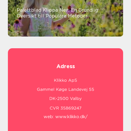
Palettblad Klippa Ner: En Grundlig
Översikt till Populära Metoder
Adress
web:
www.klikko.dk/