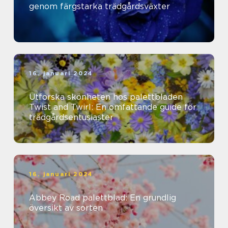
genom färgstarka trädgårdsväxter
16. januari 2024
Utforska skönheten hos palettbladen
Twist and Twirl: En omfattande guide för
trädgårdsentusiaster
16. januari 2024
Abbey Road palettblad: En grundlig
översikt av sorten