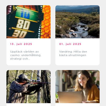
13. juli 2025
01. juli 2025
Upptäck världen av
Vandring: Hitta den
casino: underhållning,
bästa utrustningen
strategi och
förändringar