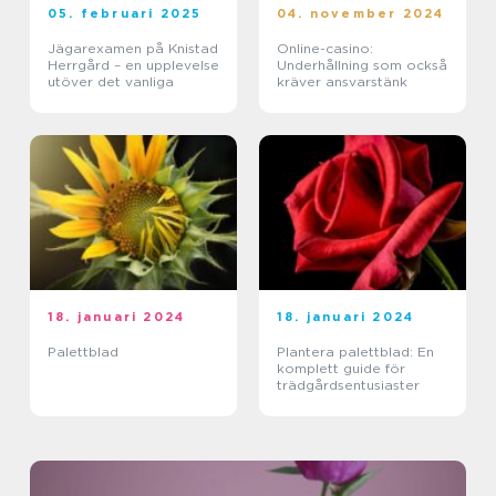
05. februari 2025
04. november 2024
Jägarexamen på Knistad
Online-casino:
Herrgård – en upplevelse
Underhållning som också
utöver det vanliga
kräver ansvarstänk
18. januari 2024
18. januari 2024
Palettblad
Plantera palettblad: En
komplett guide för
trädgårdsentusiaster