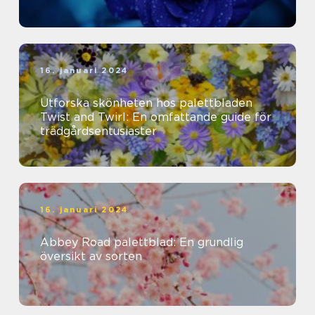
16. januari 2024
Utforska skönheten hos palettbladen
Twist and Twirl: En omfattande guide för
trädgårdsentusiaster
16. januari 2024
Abbey Road palettblad: En grundlig
översikt av sorten