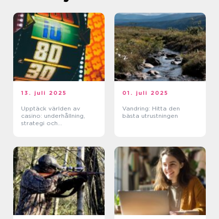
13. juli 2025
01. juli 2025
Upptäck världen av
Vandring: Hitta den
casino: underhållning,
bästa utrustningen
strategi och
förändringar