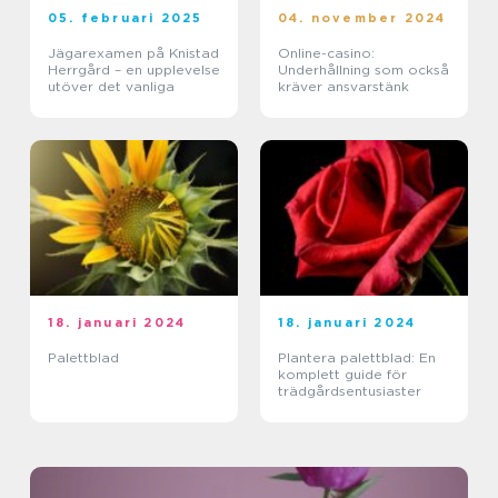
05. februari 2025
04. november 2024
Jägarexamen på Knistad
Online-casino:
Herrgård – en upplevelse
Underhållning som också
utöver det vanliga
kräver ansvarstänk
18. januari 2024
18. januari 2024
Palettblad
Plantera palettblad: En
komplett guide för
trädgårdsentusiaster