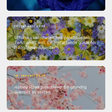
16. januari 2024
Utforska skönheten hos palettbladen
Twist and Twirl: En omfattande guide för
trädgårdsentusiaster
16. januari 2024
Abbey Road palettblad: En grundlig
översikt av sorten