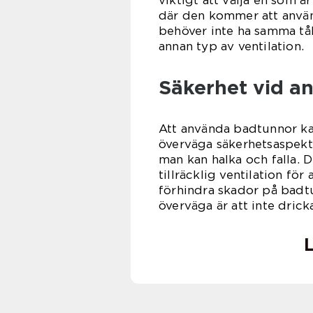
viktigt att välja en som ä
där den kommer att anvä
behöver inte ha samma tå
annan typ av ventilation.
Säkerhet vid a
Att använda badtunnor kan
överväga säkerhetsaspekte
man kan halka och falla. D
tillräcklig ventilation fö
förhindra skador på badtu
överväga är att inte dric
L