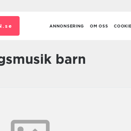
N.
se
ANNONSERING
OM OSS
COOKI
ngsmusik barn