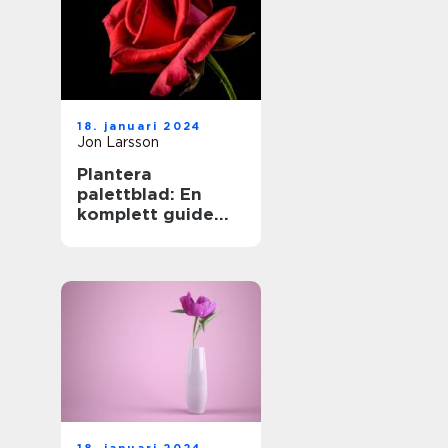
18. januari 2024
Jon Larsson
Plantera
palettblad: En
komplett guide
för
trädgårdsentusias
ter