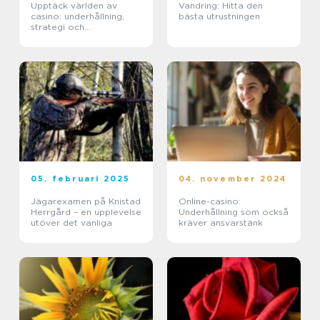
Upptäck världen av
Vandring: Hitta den
casino: underhållning,
bästa utrustningen
strategi och
förändringar
05. februari 2025
04. november 2024
Jägarexamen på Knistad
Online-casino:
Herrgård – en upplevelse
Underhållning som också
utöver det vanliga
kräver ansvarstänk