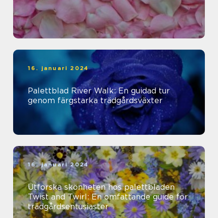
16. januari 2024
Palettblad River Walk: En guidad tur
genom färgstarka trädgårdsväxter
16. januari 2024
Utforska skönheten hos palettbladen
Twist and Twirl: En omfattande guide för
trädgårdsentusiaster