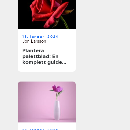
18. januari 2024
Jon Larsson
Plantera
palettblad: En
komplett guide
för
trädgårdsentusias
ter